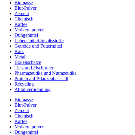
Biomasse
Blut-Pulver
Zement
Chemisch
Kaffee
Molkereipulver
Düngemittel
Lebensmittel-Inhaltsstoffe
Getreide und Futtermittel
Kalk
Metall
Bodenschätze
Tier- und Fischfutter
Pharmazeutika und Nutrazeutika
Protein auf Pflanzenbasis alt
Recycling
Abfallverbrennung
Biomasse
Blut-Pulver
Zement
Chemisch
Kaffee
Molkereipulver
Düngemittel