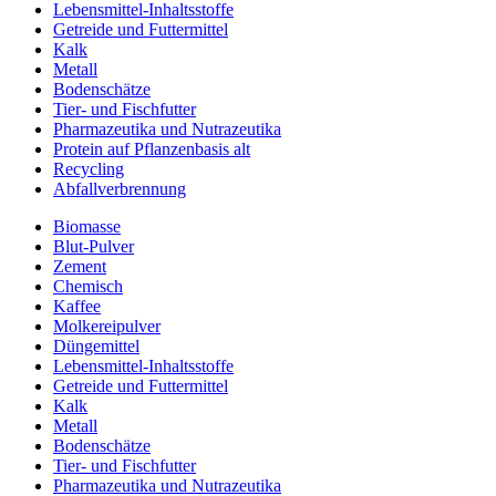
Lebensmittel-Inhaltsstoffe
Getreide und Futtermittel
Kalk
Metall
Bodenschätze
Tier- und Fischfutter
Pharmazeutika und Nutrazeutika
Protein auf Pflanzenbasis alt
Recycling
Abfallverbrennung
Biomasse
Blut-Pulver
Zement
Chemisch
Kaffee
Molkereipulver
Düngemittel
Lebensmittel-Inhaltsstoffe
Getreide und Futtermittel
Kalk
Metall
Bodenschätze
Tier- und Fischfutter
Pharmazeutika und Nutrazeutika