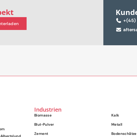
pekt
Kund
+(45)
nterladen
after
Industrien
Biomasse
Kalk
Blut-Pulver
Metall
com
Zement
Bodenschätze
Albertslund