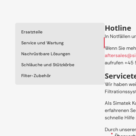
Hotline
Ersatzteile
In Notfällen u
Service und Wartung
Wenn Sie mehr
Nachrüstbare Lösungen
aftersales@s
aufrufen
+45
Schläuche und Stützkörbe
Service
Filter-Zubehör
Wir haben wei
Filtrationssy
Als Simatek K
erfahrenen Se
schnelle Hilfe
Durch unseren