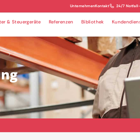
Unternehmen
Kontakt
24/7 Notfall
lter & Steuergeräte
Referenzen
Bibliothek
Kundendien
ung