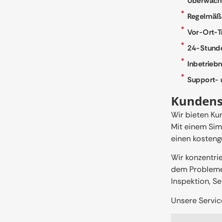
Überwachu
Regelmäßi
Vor-Ort-T
24-Stunde
Inbetrieb
Support- 
Kundensp
Wir bieten Ku
Mit einem Sim
einen kosteng
Wir konzentri
dem Probleme 
Inspektion, S
Unsere Servic