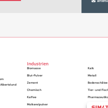
after
Industrien
Biomasse
Kalk
Blut-Pulver
Metall
com
Zement
Bodenschätze
Albertslund
Chemisch
Tier- und Fisc
Kaffee
Pharmazeutika
Molkereipulver
Protein auf Pf