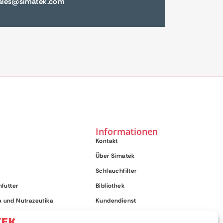
sales@simatek.com
Informationen
Kontakt
Über Simatek
Schlauchfilter
hfutter
Bibliothek
 und Nutrazeutika
Kundendienst
lanzenbasis alt
Datenschutzbestimmungen