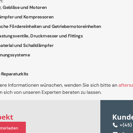
n:
er, Gebläse und Motoren
Dämpfer und Kompressoren
che Fördereinheiten und Getriebemotoreinheiten
astungsventile, Druckmesser und Fittings
aterial und Schalldämpfer
nnungssysteme
Reparaturkits
ere Informationen wünschen, wenden Sie sich bitte an
after
sich von unseren Experten beraten zu lassen.
pekt
Kund
+(45)
nterladen