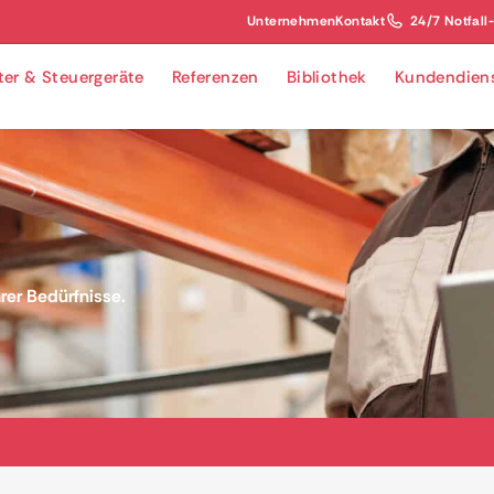
Unternehmen
Kontakt
24/7 Notfall
lter & Steuergeräte
Referenzen
Bibliothek
Kundendien
er Bedürfnisse.