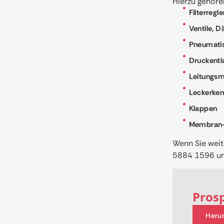
Hierzu gehöre
Filterregl
Ventile, 
Pneumatis
Druckentl
Leitungsm
Leckerke
Klappen
Membran-
Wenn Sie weit
5884 1596 um 
Pros
Heru