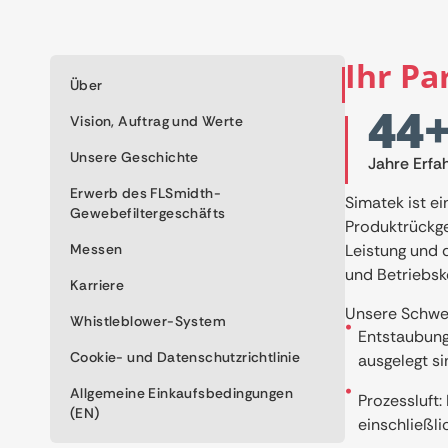
Ihr Pa
Über
44
Vision, Auftrag und Werte
Unsere Geschichte
Jahre Erfa
Erwerb des FLSmidth-
Simatek ist ei
Gewebefiltergeschäfts
Produktrückge
Messen
Leistung und 
und Betriebsk
Karriere
Unsere Schwe
Whistleblower-System
Entstaubung
Cookie- und Datenschutzrichtlinie
ausgelegt si
Allgemeine Einkaufsbedingungen
Prozessluft:
(EN)
einschließli