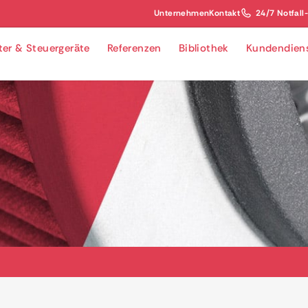
Unternehmen
Kontakt
24/7 Notfall
lter & Steuergeräte
Referenzen
Bibliothek
Kundendien