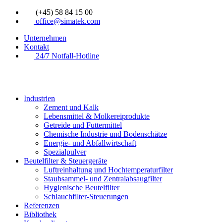
Zum
(+45) 58 84 15 00
Inhalt
office@simatek.com
springen
Unternehmen
Kontakt
24/7 Notfall-Hotline
Industrien
Zement und Kalk
Lebensmittel & Molkereiprodukte
Getreide und Futtermittel
Chemische Industrie und Bodenschätze
Energie- und Abfallwirtschaft
Spezialpulver
Beutelfilter & Steuergeräte
Luftreinhaltung und Hochtemperaturfilter
Staubsammel- und Zentralabsaugfilter
Hygienische Beutelfilter
Schlauchfilter-Steuerungen
Referenzen
Bibliothek