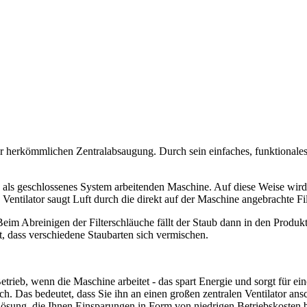
zur herkömmlichen Zentralabsaugung. Durch sein einfaches, funktionale
 als geschlossenes System arbeitenden Maschine. Auf diese Weise wird e
Ventilator saugt Luft durch die direkt auf der Maschine angebrachte Fil
eim Abreinigen der Filterschläuche fällt der Staub dann in den Produkt
, dass verschiedene Staubarten sich vermischen.
etrieb, wenn die Maschine arbeitet - das spart Energie und sorgt für ein
ich. Das bedeutet, dass Sie ihn an einen großen zentralen Ventilator a
ösung, die Ihnen Einsparungen in Form von niedrigen Betriebskosten b