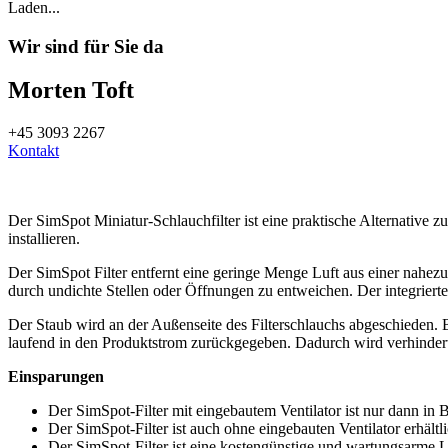
Laden...
Wir sind für Sie da
Morten Toft
+45 3093 2267
Kontakt
Der SimSpot Miniatur-Schlauchfilter ist eine praktische Alternative 
installieren.
Der SimSpot Filter entfernt eine geringe Menge Luft aus einer nahezu
durch undichte Stellen oder Öffnungen zu entweichen. Der integrierte 
Der Staub wird an der Außenseite des Filterschlauchs abgeschieden. B
laufend in den Produktstrom zurückgegeben. Dadurch wird verhindert
Einsparungen
Der SimSpot-Filter mit eingebautem Ventilator ist nur dann in B
Der SimSpot-Filter ist auch ohne eingebauten Ventilator erhältl
Der SimSpot-Filter ist eine kostengünstige und wartungsarme L