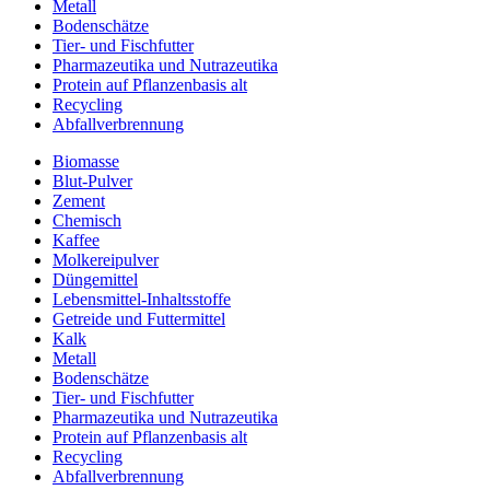
Metall
Bodenschätze
Tier- und Fischfutter
Pharmazeutika und Nutrazeutika
Protein auf Pflanzenbasis alt
Recycling
Abfallverbrennung
Biomasse
Blut-Pulver
Zement
Chemisch
Kaffee
Molkereipulver
Düngemittel
Lebensmittel-Inhaltsstoffe
Getreide und Futtermittel
Kalk
Metall
Bodenschätze
Tier- und Fischfutter
Pharmazeutika und Nutrazeutika
Protein auf Pflanzenbasis alt
Recycling
Abfallverbrennung