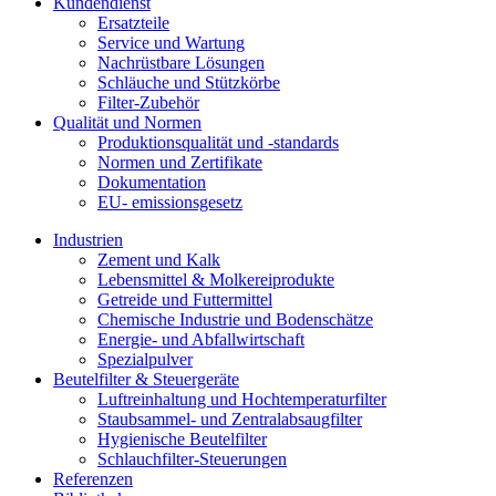
Kundendienst
Ersatzteile
Service und Wartung
Nachrüstbare Lösungen
Schläuche und Stützkörbe
Filter-Zubehör
Qualität und Normen
Produktionsqualität und -standards
Normen und Zertifikate
Dokumentation
EU- emissionsgesetz
Industrien
Zement und Kalk
Lebensmittel & Molkereiprodukte
Getreide und Futtermittel
Chemische Industrie und Bodenschätze
Energie- und Abfallwirtschaft
Spezialpulver
Beutelfilter & Steuergeräte
Luftreinhaltung und Hochtemperaturfilter
Staubsammel- und Zentralabsaugfilter
Hygienische Beutelfilter
Schlauchfilter-Steuerungen
Referenzen