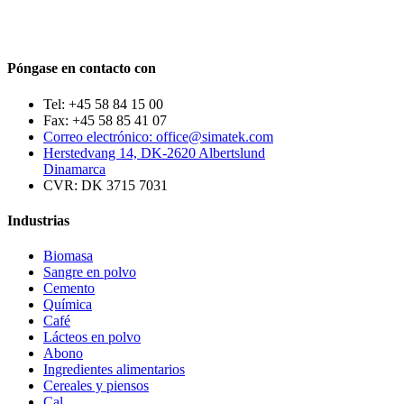
Póngase en contacto con
Tel: +45 58 84 15 00
Fax: +45 58 85 41 07
Correo electrónico: office@simatek.com
Herstedvang 14, DK-2620 Albertslund
Dinamarca
CVR: DK 3715 7031
Industrias
Biomasa
Sangre en polvo
Cemento
Química
Café
Lácteos en polvo
Abono
Ingredientes alimentarios
Cereales y piensos
Cal