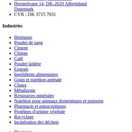
Herstedvang 14, DK-2620 Albertslund
Danemark
CVR : DK 3715 7031
Industries
Biomasse
Poudre de sang
Ciment
Chimie
Café
Poudre laitière
Engrais
Ingrédients alimentaires
Grain et nutrition animale
Chaux
Métallurgie
Ressources minérales
Nutrition pour animaux domestiques et poissons
Pharmacie et nutraceutiques
Protéines d'origine végétale
Recyclage
Incinération des déchets