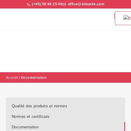
(+45) 58 84 15 00
office@simatek.com
Filtres et contrôleurs d
Qualité et nor
Documentation
Tout est expliqué.
Accueil
/
Documentation
Qualité des produits et normes
Normes et certificats
Documentation